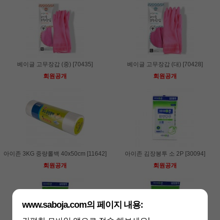
베이글 고무장갑 (중) [70435]
베이글 고무장갑 (대) [70428]
회원공개
회원공개
아이존 3KG 중량롤백 40x50cm [11642]
아이존 김장봉투 소 2P [30094]
회원공개
회원공개
www.saboja.com의 페이지 내용: