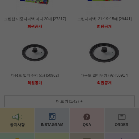
크린랩 이중지퍼백 미니 20매 [27317]
크린지퍼백_21*19*15매 [29441]
회원공개
회원공개
다용도 멀티뚜껑 (소) [50962]
다용도 멀티뚜껑 (중) [50917]
회원공개
회원공개
더보기
(
1
/
42
)
+
공지사항
INSTAGRAM
Q&A
ORDER