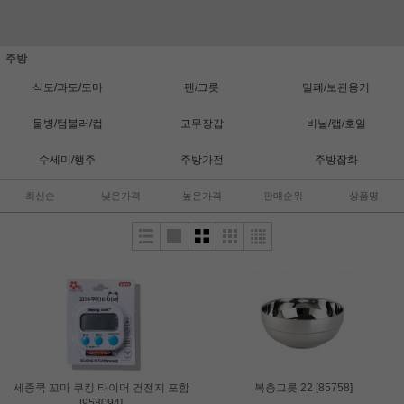
주방
식도/과도/도마
팬/그릇
밀폐/보관용기
물병/텀블러/컵
고무장갑
비닐/랩/호일
수세미/행주
주방가전
주방잡화
최신순
낮은가격
높은가격
판매순위
상품명
세종쿡 꼬마 쿠킹 타이머 건전지 포함
복층그릇 22 [85758]
[958094]