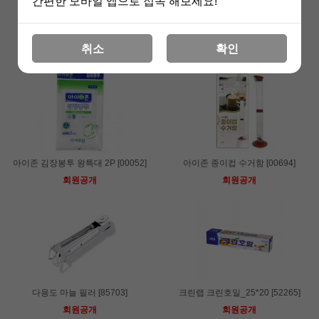
간편한 모바일 앱으로 접속 해보세요!
아이존 김장봉투 중 2P [30087]
아이존 김장봉투 대 2P [30072]
취소
확인
회원공개
회원공개
아이존 김장봉투 왕특대 2P [00052]
아이존 종이컵 수거함 [00694]
회원공개
회원공개
다용도 마늘 필러 [85703]
크린랩 크린호일_25*20 [52265]
회원공개
회원공개