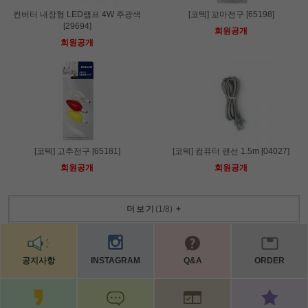
컨버터 내장형 LED램프 4W 주광색
[코텍] 꼬마전구 [65198]
[29694]
회원공개
회원공개
[코텍] 고추전구 [65181]
[코텍] 컴퓨터 랜선 1.5m [04027]
회원공개
회원공개
더보기
(
1
/
8
)
+
공지사항
INSTAGRAM
Q&A
ORDER