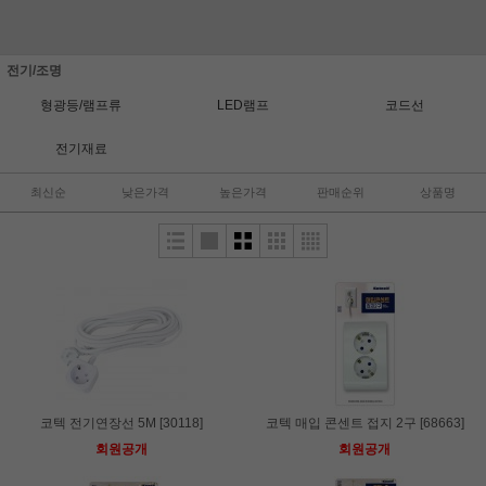
전기/조명
형광등/램프류
LED램프
코드선
전기재료
최신순
낮은가격
높은가격
판매순위
상품명
코텍 전기연장선 5M [30118]
코텍 매입 콘센트 접지 2구 [68663]
회원공개
회원공개