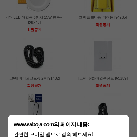
번개 LED 매입등 6인치 15W 전구색
코텍 골드바형 취침등 [94235]
[29847]
회원공개
회원공개
[코텍] 비디오코드-8.2M [91432]
[코텍] 전화매입콘센트 [65389]
회원공개
회원공개
www.saboja.com의 페이지 내용:
간편한 모바일 앱으로 접속 해보세요!
[코텍] 방수소켓 [67161]
[코텍] 비디오잭4.5K [68236]